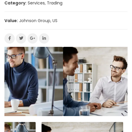
Category:
Services
,
Trading
Value:
Johnson Group, US
QuakeAI
Find products, compare options, and explore
engineering applications.