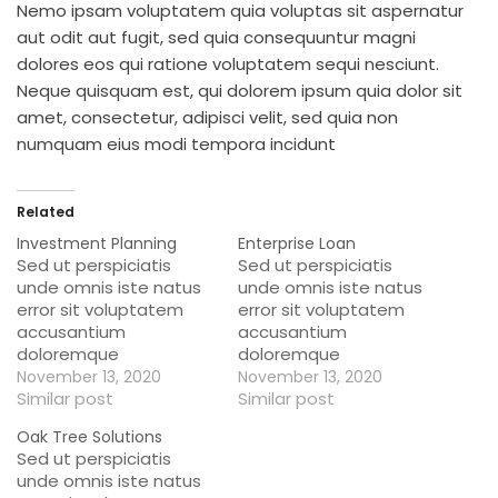
Nemo ipsam voluptatem quia voluptas sit aspernatur
aut odit aut fugit, sed quia consequuntur magni
dolores eos qui ratione voluptatem sequi nesciunt.
Neque quisquam est, qui dolorem ipsum quia dolor sit
amet, consectetur, adipisci velit, sed quia non
numquam eius modi tempora incidunt
Related
Investment Planning
Enterprise Loan
Sed ut perspiciatis
Sed ut perspiciatis
unde omnis iste natus
unde omnis iste natus
error sit voluptatem
error sit voluptatem
accusantium
accusantium
doloremque
doloremque
laudantium, totam rem
laudantium, totam rem
November 13, 2020
November 13, 2020
aperiam, eaque ipsa
Similar post
aperiam, eaque ipsa
Similar post
quae ab illo inventore
quae ab illo inventore
Oak Tree Solutions
veritatis et quasi
veritatis et quasi
Sed ut perspiciatis
architecto beatae
architecto beatae
unde omnis iste natus
vitae dicta sunt
vitae dicta sunt